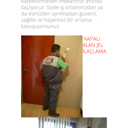
kaybettirmeden mekanınızı anında
ilaçlıyoruz. Sizde iş ortamınızdan ya
da evinizden ayrılmadan güvenli,
sağlıklı ve haşeresiz bir ortama
kavuşuyorsunuz.
KAPALI
ALAN JEL
İLAÇLAMA