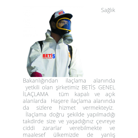
Sağlık
Bakanlığından ilaçlama alanında
yetkili olan şirketimiz
BETİS
GENEL
İLAÇLAMA tüm kapalı ve açık
alanlarda Haşere ilaçlama alanında
da sizlere hizmet vermekteyiz.
İlaçlama doğru şekilde yapılmadığı
takdirde size ve yaşadığınız çevreye
ciddi zararlar verebilmekte ve
maalesef ülkemizde de yanlış