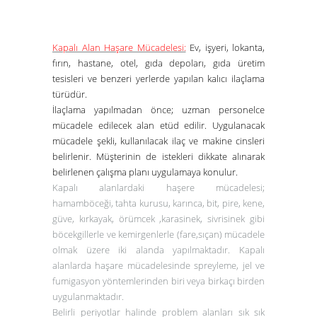
Kapalı Alan Haşare Mücadelesi:
Ev, işyeri, lokanta,
fırın, hastane, otel, gıda depoları, gıda üretim
tesisleri ve benzeri yerlerde yapılan kalıcı ilaçlama
türüdür.
İlaçlama yapılmadan önce; uzman personelce
mücadele edilecek alan etüd edilir. Uygulanacak
mücadele şekli, kullanılacak ilaç ve makine cinsleri
belirlenir. Müşterinin de istekleri dikkate alınarak
belirlenen çalışma planı uygulamaya konulur.
Kapalı alanlardaki haşere
mücadelesi
;
hamamböceği, tahta kurusu, karınca, bit, pire, kene,
güve, kırkayak, örümcek ,karasinek, sivrisinek gibi
böcekgillerle ve kemirgenlerle (fare,sıçan) mücadele
olmak üzere iki alanda yapılmaktadır.
Kapalı
alanlarda haşare mücadelesinde spreyleme, jel ve
fumigasyon yöntemlerinden biri veya birkaçı birden
uygulanmaktadır.
Belirli periyotlar halinde problem alanları sık sık