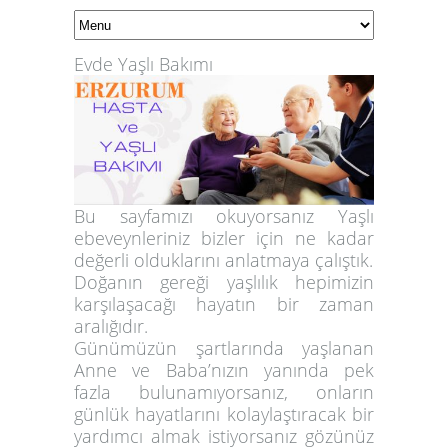
Evde Yaşlı Bakımı
Bu sayfamızı okuyorsanız Yaşlı
ebeveynleriniz bizler için ne kadar
değerli olduklarını anlatmaya çalıştık.
Doğanın gereği yaşlılık hepimizin
karşılaşacağı hayatın bir zaman
aralığıdır.
Günümüzün şartlarında yaşlanan
Anne ve Baba’nızın yanında pek
fazla bulunamıyorsanız, onların
günlük hayatlarını kolaylaştıracak bir
yardımcı almak istiyorsanız gözünüz