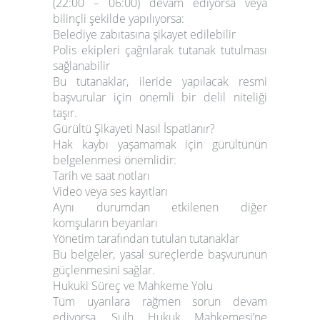
(22:00 – 06:00)
devam ediyorsa veya
bilinçli şekilde yapılıyorsa:
Belediye zabıtasına şikayet edilebilir
Polis ekipleri çağrılarak tutanak tutulması
sağlanabilir
Bu tutanaklar, ileride yapılacak resmi
başvurular için
önemli bir delil niteliği
taşır
.
Gürültü Şikayeti Nasıl İspatlanır?
Hak kaybı yaşamamak için gürültünün
belgelenmesi önemlidir:
Tarih ve saat notları
Video veya ses kayıtları
Aynı durumdan etkilenen diğer
komşuların beyanları
Yönetim tarafından tutulan tutanaklar
Bu belgeler, yasal süreçlerde başvurunun
güçlenmesini sağlar.
Hukuki Süreç ve Mahkeme Yolu
Tüm uyarılara rağmen sorun devam
ediyorsa,
Sulh Hukuk Mahkemesi
’ne