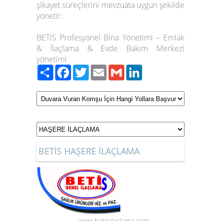
şikayet süreçlerini mevzuata uygun şekilde
yönetir.
BETİS Profesyonel Bina Yönetimi – Emlak
& İlaçlama & Evde Bakım Merkezi
yönetimi
Paylaş
Facebook
Twitter
Email
Gmail
LinkedIn
BETİS HAŞERE İLAÇLAMA
www.betisilaclama.com