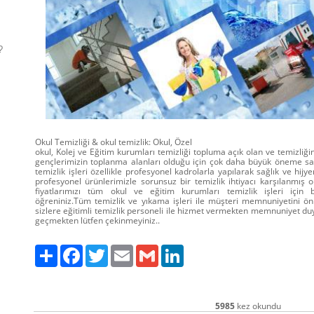
?
Okul Temizliği & okul temizlik: Okul, Özel
okul, Kolej ve Eğitim kurumları temizliği topluma açık olan ve temizliği
gençlerimizin toplanma alanları olduğu için çok daha büyük öneme sah
temizlik işleri özellikle profesyonel kadrolarla yapılarak sağlık ve hijyen
profesyonel ürünlerimizle sorunsuz bir temizlik ihtiyacı karşılanmış 
fiyatlarımızı tüm okul ve eğitim kurumları temizlik işleri için b
öğreniniz.Tüm temizlik ve yıkama işleri ile müşteri memnuniyetini ö
sizlere eğitimli temizlik personeli ile hizmet vermekten memnuniyet duya
geçmekten lütfen çekinmeyiniz..
Paylaş
Facebook
Twitter
Email
Gmail
LinkedIn
5985
kez okundu