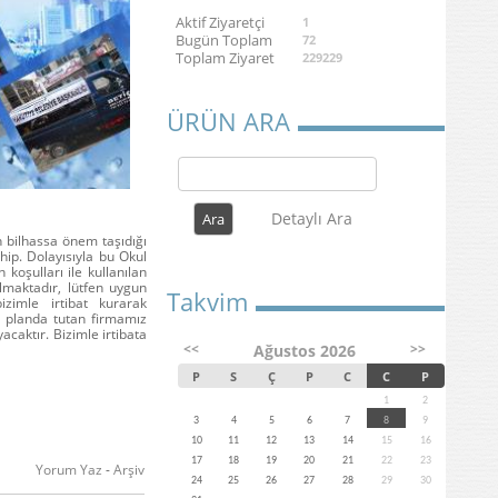
Aktif Ziyaretçi
1
Bugün Toplam
72
Toplam Ziyaret
229229
ÜRÜN ARA
Detaylı Ara
n bilhassa önem taşıdığı
ip. Dolayısıyla bu Okul
 koşulları ile kullanılan
olmaktadır, lütfen uygun
Takvim
izimle irtibat kurarak
n planda tutan firmamız
caktır. Bizimle irtibata
<<
>>
Ağustos 2026
P
S
Ç
P
C
C
P
1
2
3
4
5
6
7
8
9
10
11
12
13
14
15
16
17
18
19
20
21
22
23
Yorum Yaz
-
Arşiv
24
25
26
27
28
29
30