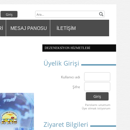
Rİ
MESAJ PANOSU
İLETİŞİM
DEZENEKSİYON HİZMETLERİ
Üyelik Girişi
Kullanıcı adı
Şifre
Parolamı unuttum
Üye olmak istiyorum
Ziyaret Bilgileri